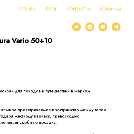
ОТЗЫВЫ
БЛОГ
КОНТАКТЫ
КОМАНДА
ura Vario 50+10
Ы
юкзак для походов и путешествий в жарком
большое проветриваемое пространство между телом
агодаря жесткому каркасу, превосходно
спечивает удобную посадку.