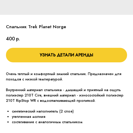
Спальник Trek Planet Norge
400
р.
УЗНАТЬ ДЕТАЛИ АРЕНДЫ
Очень теплый и комфортный зимний спальник. Предназначен для
походов с низкой температурой.
Внутренний материал спальника - дышащий и приятный на ощупь
полиэстер 210Т Cire, внешний материал - износостойкий полиэстер
210T RipStop WR с водоотталкивающей пропиткой.
синтетический наполнитель (2 слоя)
утепленная молния
состегивание с аналогичным спальником